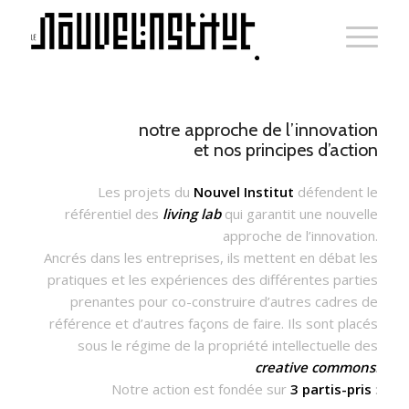
notre approche de l’innovation
et nos principes d’action
Les projets du
Nouvel Institut
défendent le
référentiel des
living lab
qui garantit une nouvelle
approche de l’innovation.
Ancrés dans les entreprises, ils mettent en débat les
pratiques et les expériences des différentes parties
prenantes pour co-construire d’autres cadres de
référence et d’autres façons de faire. Ils sont placés
sous le régime de la propriété intellectuelle des
creative commons
.
Notre action est fondée sur
3 partis-pris
: